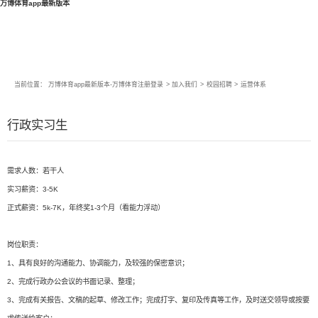
万博体育app最新版本
当前位置：
万博体育app最新版本-万博体育注册登录
>
加入我们
>
校园招聘
>
运营体系
行政实习生
需求人数：若干人
实习薪资：3-5K
正式薪资：5k-7K，年终奖1-3个月（看能力浮动）
岗位职责：
1、具有良好的沟通能力、协调能力，及较强的保密意识；
2、完成行政办公会议的书面记录、整理；
3、完成有关报告、文稿的起草、修改工作；完成打字、复印及传真等工作，及时送交领导或按要