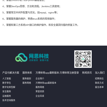
3、掌握Linux环境下的Python编程语言；
4、掌握DevOps思想、方法和流程。Jenkins工具使用；
5、掌握常见中间件配置与优化，如mysql、nginx等；
6、掌握服务器的维护，熟悉linux系统的常用操作；
7、掌握和第三方系统API接口的维护操作，和安全漏洞扫描的修复工作。
产品与解决方案
服务体系
万博体育app最新版本-万博体育注册登录
新闻资讯
加入我们
人工智能
服务级别
企业简介
招聘岗位
数字孪生
服务网络
万博体育app最新版本
联系方式
数字化转型解
服务网络
留言表单
安全服务
荣誉资质
运维服务
企业风采
技术咨询服务