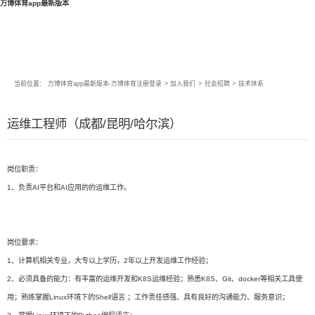
万博体育app最新版本
当前位置：
万博体育app最新版本-万博体育注册登录
>
加入我们
>
社会招聘
>
技术体系
运维工程师（成都/昆明/哈尔滨）
岗位职责：
1、负责AI平台和AI应用的的运维工作。
岗位要求：
1、计算机相关专业，大专以上学历，2年以上开发运维工作经验；
2、必须具备的能力：有丰富的运维开发和K8S运维经验；熟悉K8S、Git、docker等相关工具使
用；熟练掌握Linux环境下的Shell语言 ；工作责任感强、具有良好的沟通能力、服务意识；