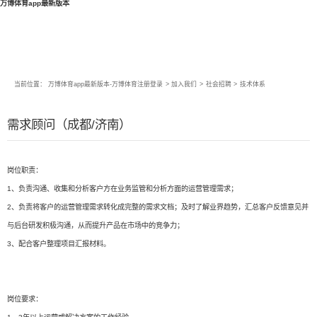
万博体育app最新版本
当前位置：
万博体育app最新版本-万博体育注册登录
>
加入我们
>
社会招聘
>
技术体系
需求顾问（成都/济南）
岗位职责：
1、负责沟通、收集和分析客户方在业务监管和分析方面的运营管理需求；
2、负责将客户的运营管理需求转化成完整的需求文档；及时了解业界趋势，汇总客户反馈意见并
与后台研发积极沟通，从而提升产品在市场中的竞争力；
3、配合客户整理项目汇报材料。
岗位要求：