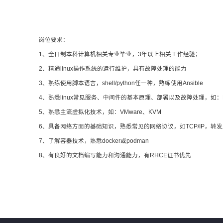
岗位要求：
1、全日制本科计算机相关专业毕业，3年以上相关工作经验；
2、精通linux操作系统的运行维护，具有故障处理的能力
3、熟练使用脚本语言，shell/python任一种，熟练使用Ansible
4、熟悉linux常见服务、中间件的基本原理、部署以及故障处理，如：Mysql、
5、熟悉主流虚拟化技术，如：VMware、KVM
6、具备网络方面的基础知识，熟悉常见的网络协议，如TCP/IP，转
7、了解容器技术，熟悉docker或podman
8、有良好的文档编写能力和沟通能力，有RHCE证书优先