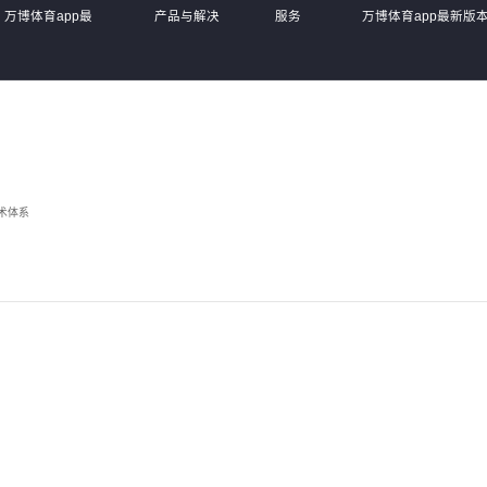
万博体育app最
产品与解决
服务
万博体育app最新版
新版本
方案
体系
注册登录
术体系