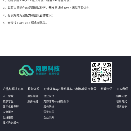
2、熟练掌握 Unity3D 程序开发，精通 C# 语言开发；
3、具有大量插件的使用调试经历，开发测试过 UWP 端程序者优先；
4、有良好的沟通能力和团队合作意识；
5、开发过 HoloLens 程序者优先。
产品与解决方案
服务体系
万博体育app最新版本-万博体育注册登录
新闻资讯
加入我们
人工智能
服务级别
企业简介
招聘岗位
数字孪生
服务网络
万博体育app最新版本
联系方式
数字化转型解
服务网络
留言表单
安全服务
荣誉资质
运维服务
企业风采
技术咨询服务