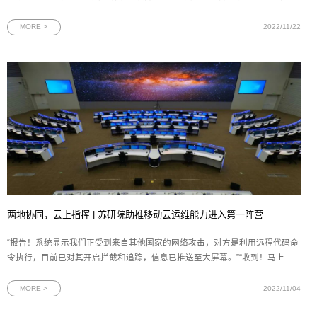
焦新型基础设施、融合应用实践、技术创新能力、产业发展生态、安全保障能
力等热点领域，是一场5G+工业互联网领域的国家级盛会。图为2022中国5G＋
MORE >
2022/11/22
工业互联网大会现场大会
两地协同，云上指挥 | 苏研院助推移动云运维能力进入第一阵营
“报告！系统显示我们正受到来自其他国家的网络攻击，对方是利用远程代码命
令执行，目前已对其开启拦截和追踪，信息已推送至大屏幕。”“收到！马上将
信息同步到网安应急作战室。”实时的数据、简短的对话、迅速的响应是移动云
监控调度指挥中心的常见场景。移动云监控调度指挥中心（全文简称“监控指挥
MORE >
2022/11/04
中心”）已在江苏省苏