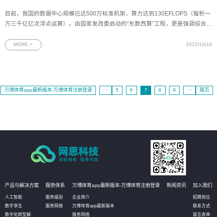
目前，我国的数据中心规模已达500万标准机架，算力达到130EFLOPS（每秒一
万三千亿亿次浮点运算）。由国家发改委启动的“东数西算”工程，更是强调综合性
的资源优化和共享，通过基础设施的部署和其它技术准备，加快西部转型发展，
拉平中西部发展差距。近日，网思科技携手中国移动通信集团新疆有限公司，在
MORE >
2022/10/18
“2022年基于数字孪
万博体育app最新版本-万博体育注册登录
···
5
6
7
8
9
···
尾页
产品与解决方案
服务体系
万博体育app最新版本-万博体育注册登录
新闻资讯
加入我们
人工智能
服务级别
企业简介
招聘岗位
数字孪生
服务网络
万博体育app最新版本
联系方式
数字化转型解
服务网络
留言表单